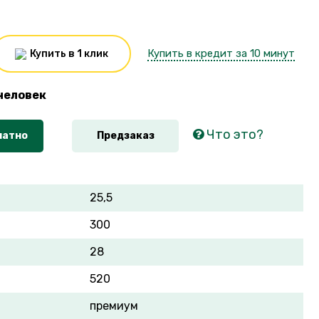
Купить в кредит за 10 минут
Купить в 1 клик
человек
Что это?
латно
Предзаказ
25,5
300
28
520
премиум