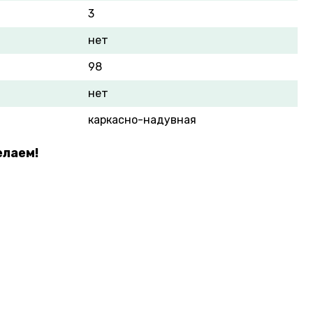
3
нет
98
нет
каркасно-надувная
елаем!