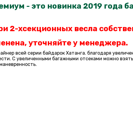
миум - это новинка 2019 года ба
ри 2-хсекционных весла
собстве
енена, уточняйте у менеджера.
й лайнер всей серии байдарок Хатанга. благодаря увели
рести. С увеличенными багажными отсеками можно взять
 маневренность.